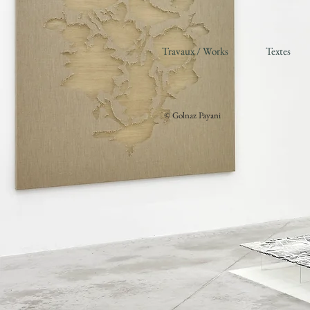
Travaux / Works
Textes
© Golnaz Payani