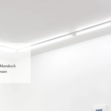
, Marrakech
ouars