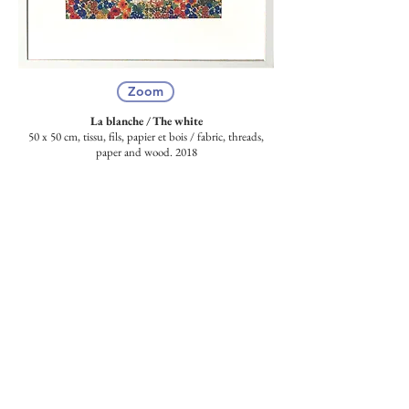
Zoom
La blanche /
The white
50 x 50 cm, tissu, fils, papier et bois /
fabric, threads,
paper and wood
. 2018
De la broderie aux rêves
Le mouvement cylindrique glisse sous les
mains de la brodeuse.
Le temps fait un mouvement circulaire sans